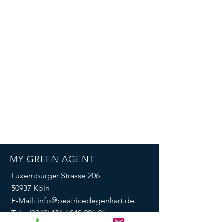
MY GREEN AGENT
Luxemburger Strasse 206
50937
Köln
E-Mail:
info@beatricedegenhart.de
Tel.: (
0049) 176 / 848 991 91